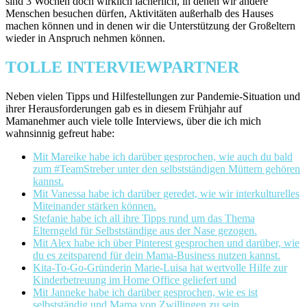
sind 3 Wochen doch wirklich lächerlich, in denen wir andere
Menschen besuchen dürfen, Aktivitäten außerhalb des Hauses
machen können und in denen wir die Unterstützung der Großeltern
wieder in Anspruch nehmen können.
TOLLE INTERVIEWPARTNER
Neben vielen Tipps und Hilfestellungen zur Pandemie-Situation und
ihrer Herausforderungen gab es in diesem Frühjahr auf
Mamanehmer auch viele tolle Interviews, über die ich mich
wahnsinnig gefreut habe:
Mit Mareike habe ich darüber gesprochen, wie auch du bald
zum #TeamStreber unter den selbstständigen Müttern gehören
kannst.
Mit Vanessa habe ich darüber geredet, wie wir interkulturelles
Miteinander stärken können.
Stefanie habe ich all ihre Tipps rund um das Thema
Elterngeld für Selbstständige aus der Nase gezogen.
Mit Alex habe ich über Pinterest gesprochen und darüber, wie
du es zeitsparend für dein Mama-Business nutzen kannst.
Kita-To-Go-Gründerin Marie-Luisa hat wertvolle Hilfe zur
Kinderbetreuung im Home Office geliefert und
Mit Janneke habe ich darüber gesprochen, wie es ist
selbstständig und Mama von Zwillingen zu sein.