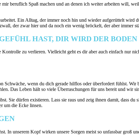
ir beruflich Spaß machen und an denen ich weiter arbeiten will, weil i
rbeitet. Ein Alltag, der immer noch hin und wieder aufgerüttelt wird d
wall, der zwar hier und da noch ein wenig bröckelt, der aber immer stär
 GEFÜHL HAST, DIR WIRD DER BODE
 Kontrolle zu verlieren. Vielleicht geht es dir aber auch einfach nur ni
n Schwäche, wenn du dich gerade hilflos oder überfordert fühlst. Wir
ühlen. Das Leben hält so viele Überraschungen für uns bereit und wir 
st. Sie dürfen existieren. Lass sie raus und zeig ihnen damit, dass du 
er um die Ecke linsen.
RGEN
chst. In unserem Kopf wirken unsere Sorgen meist so unfassbar groß u