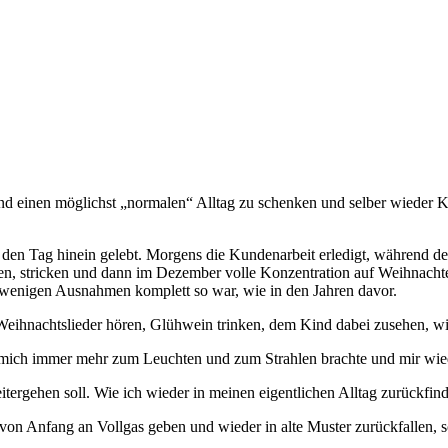
nd einen möglichst „normalen“ Alltag zu schenken und selber wieder K
 in den Tag hinein gelebt. Morgens die Kundenarbeit erledigt, während 
ielen, stricken und dann im Dezember volle Konzentration auf Weihnach
ur wenigen Ausnahmen komplett so war, wie in den Jahren davor.
eihnachtslieder hören, Glühwein trinken, dem Kind dabei zusehen, wi
mich immer mehr zum Leuchten und zum Strahlen brachte und mir wied
ergehen soll. Wie ich wieder in meinen eigentlichen Alltag zurückfin
h von Anfang an Vollgas geben und wieder in alte Muster zurückfallen,