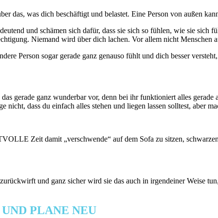
über das, was dich beschäftigt und belastet. Eine Person von außen kan
utend und schämen sich dafür, dass sie sich so fühlen, wie sie sich fü
rechtigung. Niemand wird über dich lachen. Vor allem nicht Menschen a
 andere Person sogar gerade ganz genauso fühlt und dich besser versteht,
s gerade ganz wunderbar vor, denn bei ihr funktioniert alles gerade al
age nicht, dass du einfach alles stehen und liegen lassen solltest, aber 
RTVOLLE Zeit damit „verschwende“ auf dem Sofa zu sitzen, schwarzen 
 zurückwirft und ganz sicher wird sie das auch in irgendeiner Weise tu
 UND PLANE NEU