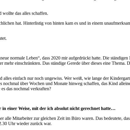
wollte das alles schaffen.
chlichen hat. Hinterlistig von hinten kam es und in einem unaufmerk
tet.
 „neue normale Leben“, dass 2020 mir aufgedrückt hatte. Die ständige
r mehr einschränkten. Das ständige Gerede über dieses eine Thema. Di
und alles einfach nur noch ungewiss. Wer weiß, wie lange der Kinderga
 nochmal über Wochen und Monate hinweg schaffen, das Kind alleine z
es das nochmal verkraften?
in einer Weise, mit der ich absolut nicht gerechnet hatte…
mer alle Mitarbeiter zur gleichen Zeit im Büro waren. Das bedeutete, d
22.30 Uhr wieder zurück war.