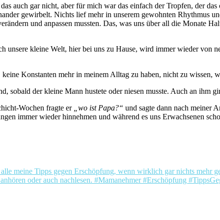
t es das auch gar nicht, aber für mich war das einfach der Tropfen, der d
ander gewirbelt. Nichts lief mehr in unserem gewohnten Rhythmus und 
t verändern und anpassen mussten. Das, was uns über all die Monate 
h unsere kleine Welt, hier bei uns zu Hause, wird immer wieder von n
keine Konstanten mehr in meinem Alltag zu haben, nicht zu wissen, wa
nd, sobald der kleine Mann hustete oder niesen musste. Auch an ihm gi
schicht-Wochen fragte er
„wo ist Papa?“
und sagte dann nach meiner A
ngen immer wieder hinnehmen und während es uns Erwachsenen schon sch