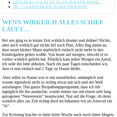
RATSCHLAG #1/4: ES IST ALLES NUR EINE PHASE…
DIE 3 1/4 RATSCHLÄGE IN DER ÜBERSICHT
WENN WIRKLICH ALLES SCHIEF
LÄUFT…
Bei uns ging es in letzter Zeit wirklich drunter und drüber! Nichts,
aber auch wirklich gar nichts lief nach Plan. Alles fing damit an,
dass unser kleiner Mann urplötzlich einfach nicht mehr in den
Kindergarten gehen wollte. Von heute auf morgen, obwohl er es
vorher wirklich geliebt hat. Plötzlich kam jeden Morgen ein Anruf,
ich solle ihn bitte abholen. Nach ein paar Tagen entschieden wir,
dass er nun einfach mal 2 Tage zu Hause bleibt.
Aber selbst zu Hause war er nur unzufrieden, anhänglich und
wusste irgendwie nicht so richtig etwas mit sich und der Welt
anzufangen. Das ganze Bespaßungsprogramm, dass ich mir
tagtäglich für ihn ausdachte, wurde immer nur mit einem sehr lang
gezogenen “Neeeeeeein” beantwortet. Nur auf die Frage, ob denn
wirklich alles zur Zeit richtig doof sei bekamen wir als Antwort ein
“Ja”.
Zur Krönung brachte er dann letzte Woche auch noch einen Magen-