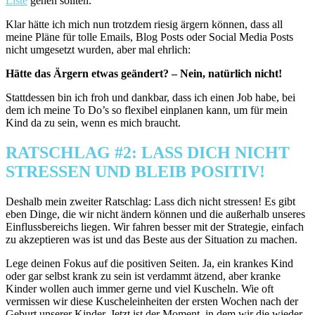
Liste
gehen sollten.
Klar hätte ich mich nun trotzdem riesig ärgern können, dass all
meine Pläne für tolle Emails, Blog Posts oder Social Media Posts
nicht umgesetzt wurden, aber mal ehrlich:
Hätte das Ärgern etwas geändert? – Nein, natürlich nicht!
Stattdessen bin ich froh und dankbar, dass ich einen Job habe, bei
dem ich meine To Do’s so flexibel einplanen kann, um für mein
Kind da zu sein, wenn es mich braucht.
RATSCHLAG #2: LASS DICH NICHT
STRESSEN UND BLEIB POSITIV!
Deshalb mein zweiter Ratschlag: Lass dich nicht stressen! Es gibt
eben Dinge, die wir nicht ändern können und die außerhalb unseres
Einflussbereichs liegen. Wir fahren besser mit der Strategie, einfach
zu akzeptieren was ist und das Beste aus der Situation zu machen.
Lege deinen Fokus auf die positiven Seiten. Ja, ein krankes Kind
oder gar selbst krank zu sein ist verdammt ätzend, aber kranke
Kinder wollen auch immer gerne und viel Kuscheln. Wie oft
vermissen wir diese Kuscheleinheiten der ersten Wochen nach der
Geburt unserer Kinder. Jetzt ist der Moment, in dem wir die wieder