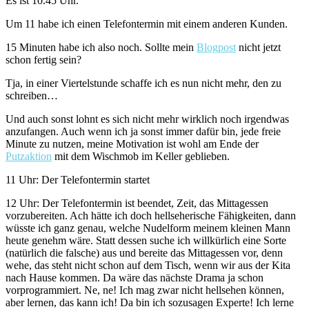
Es ist 10.45 Uhr.
Um 11 habe ich einen Telefontermin mit einem anderen Kunden.
15 Minuten habe ich also noch. Sollte mein
Blogpost
nicht jetzt
schon fertig sein?
Tja, in einer Viertelstunde schaffe ich es nun nicht mehr, den zu
schreiben…
Und auch sonst lohnt es sich nicht mehr wirklich noch irgendwas
anzufangen. Auch wenn ich ja sonst immer dafür bin, jede freie
Minute zu nutzen, meine Motivation ist wohl am Ende der
Putzaktion
mit dem Wischmob im Keller geblieben.
11 Uhr: Der Telefontermin startet
12 Uhr: Der Telefontermin ist beendet, Zeit, das Mittagessen
vorzubereiten. Ach hätte ich doch hellseherische Fähigkeiten, dann
wüsste ich ganz genau, welche Nudelform meinem kleinen Mann
heute genehm wäre. Statt dessen suche ich willkürlich eine Sorte
(natürlich die falsche) aus und bereite das Mittagessen vor, denn
wehe, das steht nicht schon auf dem Tisch, wenn wir aus der Kita
nach Hause kommen. Da wäre das nächste Drama ja schon
vorprogrammiert. Ne, ne! Ich mag zwar nicht hellsehen können,
aber lernen, das kann ich! Da bin ich sozusagen Experte! Ich lerne