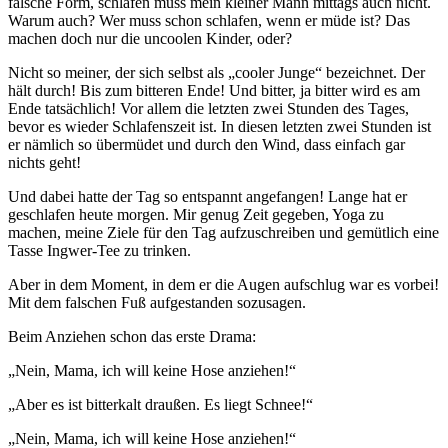
falsche Form, schlafen muss mein kleiner Mann mittags auch nicht.
Warum auch? Wer muss schon schlafen, wenn er müde ist? Das
machen doch nur die uncoolen Kinder, oder?
Nicht so meiner, der sich selbst als „cooler Junge“ bezeichnet. Der
hält durch! Bis zum bitteren Ende! Und bitter, ja bitter wird es am
Ende tatsächlich! Vor allem die letzten zwei Stunden des Tages,
bevor es wieder Schlafenszeit ist. In diesen letzten zwei Stunden ist
er nämlich so übermüdet und durch den Wind, dass einfach gar
nichts geht!
Und dabei hatte der Tag so entspannt angefangen! Lange hat er
geschlafen heute morgen. Mir genug Zeit gegeben, Yoga zu
machen, meine Ziele für den Tag aufzuschreiben und gemütlich eine
Tasse Ingwer-Tee zu trinken.
Aber in dem Moment, in dem er die Augen aufschlug war es vorbei!
Mit dem falschen Fuß aufgestanden sozusagen.
Beim Anziehen schon das erste Drama:
„Nein, Mama, ich will keine Hose anziehen!“
„Aber es ist bitterkalt draußen. Es liegt Schnee!“
„Nein, Mama, ich will keine Hose anziehen!“