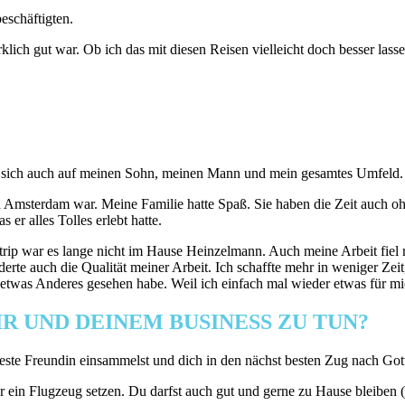
eschäftigten.
ch gut war. Ob ich das mit diesen Reisen vielleicht doch besser lassen 
ug sich auch auf meinen Sohn, meinen Mann und mein gesamtes Umfeld.
in Amsterdam war. Meine Familie hatte Spaß. Sie haben die Zeit auch 
er alles Tolles erlebt hatte.
ar es lange nicht im Hause Heinzelmann. Auch meine Arbeit fiel mir plö
derte auch die Qualität meiner Arbeit. Ich schaffte mehr in weniger Ze
l etwas Anderes gesehen habe. Weil ich einfach mal wieder etwas für mi
IR UND DEINEM BUSINESS ZU TUN?
ine beste Freundin einsammelst und dich in den nächst besten Zug nach Go
 ein Flugzeug setzen. Du darfst auch gut und gerne zu Hause bleiben (