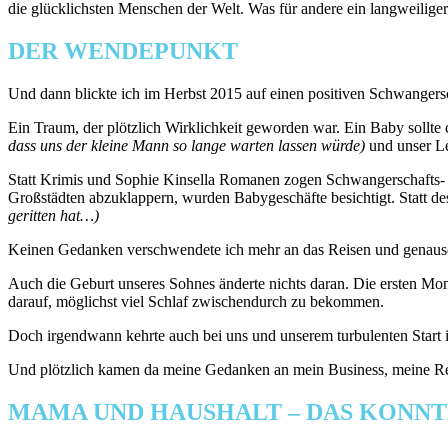
die glücklichsten Menschen der Welt. Was für andere ein langweiliger 
DER WENDEPUNKT
Und dann blickte ich im Herbst 2015 auf einen positiven Schwangersc
Ein Traum, der plötzlich Wirklichkeit geworden war. Ein Baby sollte
dass uns der kleine Mann so lange warten lassen würde)
und unser Le
Statt Krimis und Sophie Kinsella Romanen zogen Schwangerschafts- u
Großstädten abzuklappern, wurden Babygeschäfte besichtigt. Statt de
geritten hat…)
Keinen Gedanken verschwendete ich mehr an das Reisen und genauso a
Auch die Geburt unseres Sohnes änderte nichts daran. Die ersten Mona
darauf, möglichst viel Schlaf zwischendurch zu bekommen.
Doch irgendwann kehrte auch bei uns und unserem turbulenten Start i
Und plötzlich kamen da meine Gedanken an mein Business, meine Rei
MAMA UND HAUSHALT – DAS KONNTE