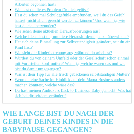
Arbeiten begonnen hast?
Wie hast du dieses Problem für dich gelöst?
Hast du schon mal Schuldgefühle empfunden, weil du das Gefühl
hattest, nicht allem gerecht werden zu können? Und wenn ja, wie
hast du sie überwunden?
Wie sehen deine aktuellen Herausforderungen aus?
Welche Ideen hast du, um diese Herausforderungen zu überwinden?
Hat sich deine Einstellung zur Selbstständigkeit geändert, seit du ein
Kind hast?
Wie sieht die Kinderbetreuung aus, während du arbeitest?
Wurdest du von deinem Umfeld oder der Gesellschaft schon einmal
mit Vorurteilen konfrontiert? Wenn ja, welche waren das und wie
bist du damit umgegangen?
Was ist dein Tipp für alle frisch gebackenen selbstständigen Mütter?
Wenn du eine Sache im Hinblick auf dein Mama-Business anders
machen könntest, welche wäre das?
Du hast meinen Audiokurs Back to Business, Baby gemacht. Was hat
sich bei dir seitdem verändert?
WIE LANGE BIST DU NACH DER
GEBURT DEINES KINDES IN DIE
BABYPAUSE GEGANGEN?