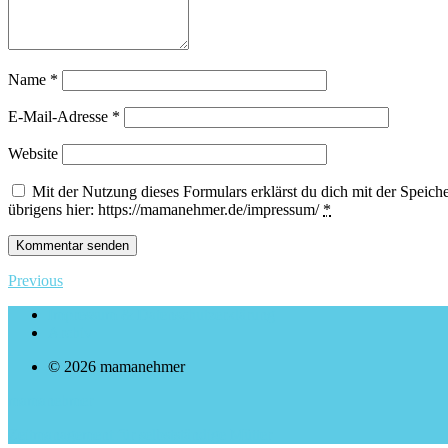
Name
*
E-Mail-Adresse
*
Website
Mit der Nutzung dieses Formulars erklärst du dich mit der Spei
übrigens hier: https://mamanehmer.de/impressum/
*
Previous
Impressum & Datenschutzerklärung
Archiv
© 2026 mamanehmer
mamanehmer
Zeitmanagement für selbstständige Mütter