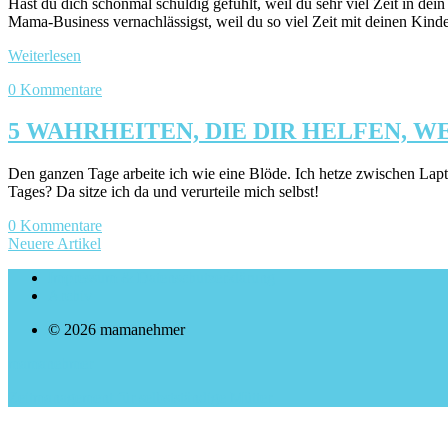
Hast du dich schonmal schuldig gefühlt, weil du sehr viel Zeit in dei
Mama-Business vernachlässigst, weil du so viel Zeit mit deinen Kind
Weiterlesen
0 Kommentare
5 WAHRHEITEN, DIE DIR HELFEN,
Den ganzen Tage arbeite ich wie eine Blöde. Ich hetze zwischen La
Tages? Da sitze ich da und verurteile mich selbst!
0 Kommentare
Neuere Artikel
Impressum & Datenschutzerklärung
Archiv
© 2026 mamanehmer
mamanehmer
Zeitmanagement für selbstständige Mütter