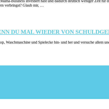
n Mama-Business investiert hast und dadurch deutlich weniger Zeit für d
ern verbringst? Glaub mir, …
 WENN DU MAL WIEDER VON SCHULDG
ptop, Waschmaschine und Spielecke hin- und her und versuche allem 