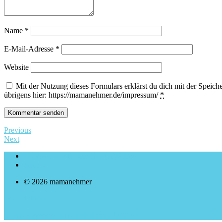
Name
*
E-Mail-Adresse
*
Website
Mit der Nutzung dieses Formulars erklärst du dich mit der Spei
übrigens hier: https://mamanehmer.de/impressum/
*
Previous
Next
Impressum & Datenschutzerklärung
Archiv
© 2026 mamanehmer
mamanehmer
Zeitmanagement für selbstständige Mütter