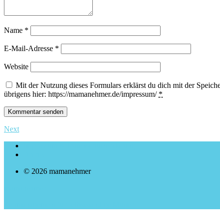
Name
*
E-Mail-Adresse
*
Website
Mit der Nutzung dieses Formulars erklärst du dich mit der Spei
übrigens hier: https://mamanehmer.de/impressum/
*
Next
Impressum & Datenschutzerklärung
Archiv
© 2026 mamanehmer
mamanehmer
Zeitmanagement für selbstständige Mütter